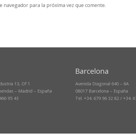
te navegador para la próxima vez que comente.
Barcelona
dustria 13, Of 1
Avenida Diagonal 640 – 6A
bendas – Madrid – España
08017 Barcelona – España
 466 95 43
Tel. +34. 679 96 32 82 / +34. 