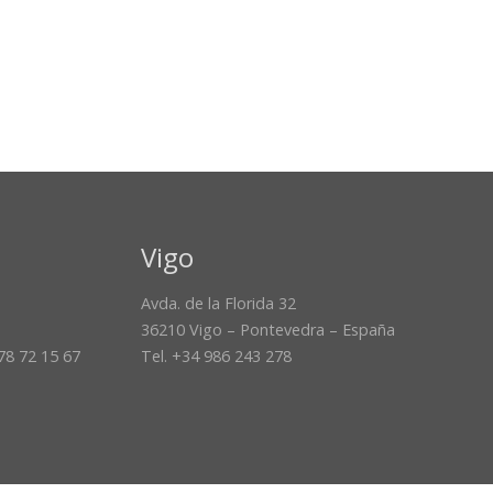
Vigo
Avda. de la Florida 32
36210 Vigo – Pontevedra – España
678 72 15 67
Tel. +34 986 243 278