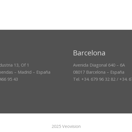
Barcelona
dustria 13, Of 1
Avenida Diagonal 640 – 6A
bendas – Madrid – España
08017 Barcelona – España
 466 95 43
Tel. +34. 679 96 32 82 / +34. 
2025 Veovision