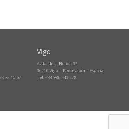
Vigo
Avda. de la Florida 32
36210 Vigo – Pontevedra – España
678 72 15 67
Tel. +34 986 243 278