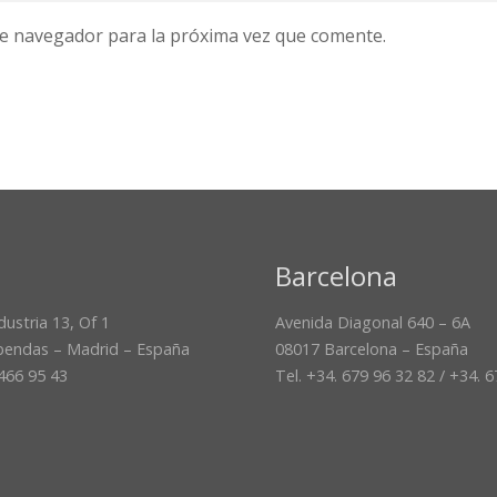
te navegador para la próxima vez que comente.
Barcelona
dustria 13, Of 1
Avenida Diagonal 640 – 6A
bendas – Madrid – España
08017 Barcelona – España
 466 95 43
Tel. +34. 679 96 32 82 / +34. 