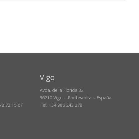
Vigo
Avda. de la Florida 32
36210 Vigo – Pontevedra – España
678 72 15 67
Tel. +34 986 243 278